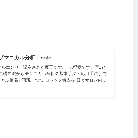
種リンクはこ
トレード歴16
ら
年・妻子持ち
ドルストレー
マニカル分析｜note
ト・クロス円・
ンフルエンサー認定された魔王です。 FX得意です。歴17年
XAU/USD・
の基礎知識からテクニカル分析の基本手法・応用手法まで
アル相場で再現しつつ ロジック解説を 日々サロン内で
JP225・US30が
lick here!!
好き
テクニカル・ア
ノマリー・ファ
ンダメンタル