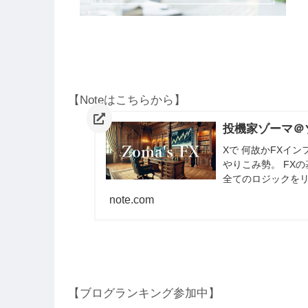
各
ち
【Noteはこちらから】
投機家ゾーマ＠ゾ
Xで 何故かFXイ
やりこみ勢。 FX
全てのロジックをリ
共有してます。
note.com
C
【ブログランキング参加中】