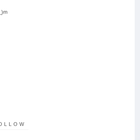
ズ・時間軸・自
)m
己管理の全てバ
ランスよく重視
スキャルピン
グ・デイトレー
ド・スイング ス
タイルに拘らず
全部得意
高校中退後 25歳
時に大阪でBAR
経営 30歳の時