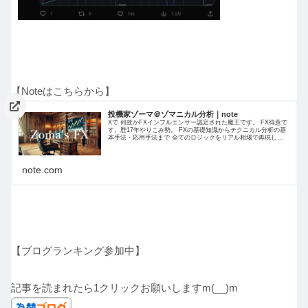
【Noteはこちらから】
投機家ゾーマ＠ゾマニカル分析｜note
Xで 何故かFXインフルエンサー認定された魔王です。 FX得意で
す。歴17年やりこみ勢。 FXの基礎知識からテクニカル分析の基
本手法・応用手法まで 全てのロジックをリアル相場で再現しつ
つ ロジック解説を 日々サロン内で共有してます。
note.com
【ブログランキング参加中】
記事を読まれたら1クリックお願いしますm(__)m