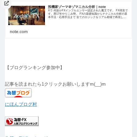
投機家ゾーマ＠ゾマニカル分析｜note
Xで 何故かFXインフルエンサー認定された魔王です。 FX得意で
す。歴17年やりこみ勢。 FXの基礎知識からテクニカル分析の基
本手法・応用手法まで 全てのロジックをリアル相場で再現しつ
つ ロジック解説を 日々サロン内で共有してます。
note.com
【ブログランキング参加中】
記事を読まれたら1クリックお願いしますm(__)m
にほんブログ村