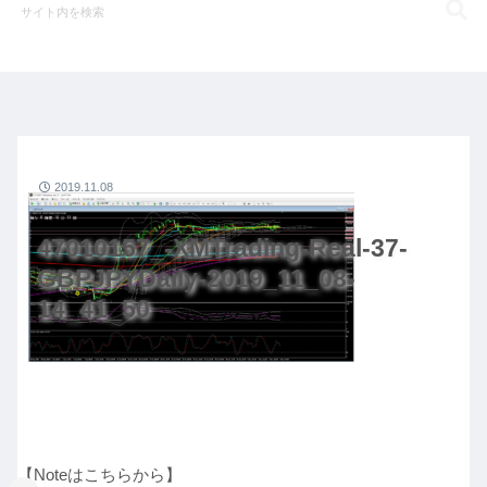
2019.11.08
47010157_-XMTrading-Real-37-
GBPJPYDaily-2019_11_08-
14_41_50
【Noteはこちらから】