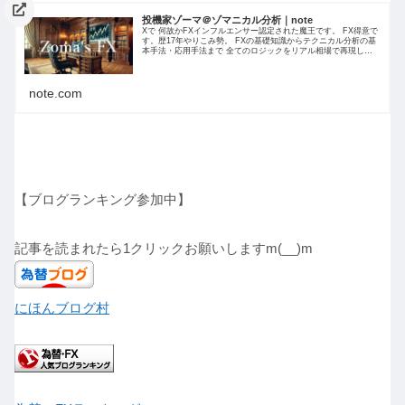
投機家ゾーマ＠ゾマニカル分析｜note
Xで 何故かFXインフルエンサー認定された魔王です。 FX得意で
す。歴17年やりこみ勢。 FXの基礎知識からテクニカル分析の基
本手法・応用手法まで 全てのロジックをリアル相場で再現しつ
つ ロジック解説を 日々サロン内で共有してます。
note.com
【ブログランキング参加中】
記事を読まれたら1クリックお願いしますm(__)m
にほんブログ村