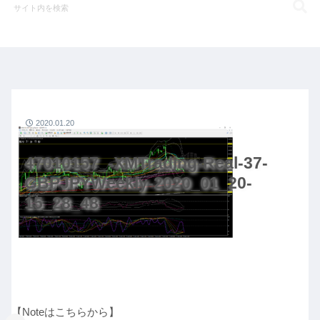
2020.01.20
47010157_-XMTrading-Real-37-
GBPJPYWeekly-2020_01_20-
15_28_48
【Noteはこちらから】