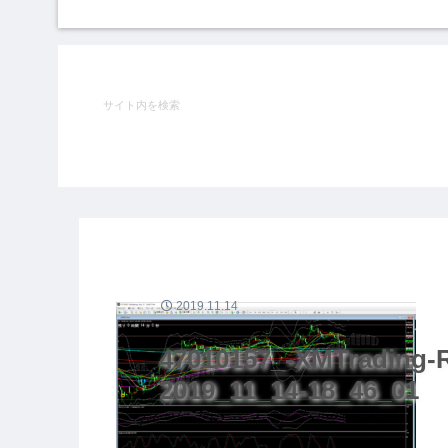
2019.11.14
47010157_-XMTrading-R
2019_11_14-18_46_01