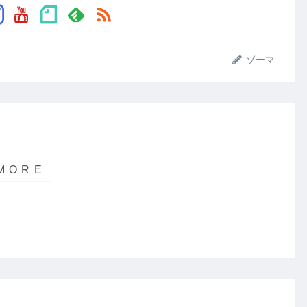
BTC人気でFXを
知る
5年負け続け6年
ゾーマ
目に初の年利プ
ラス「開眼」
専業5年FXトータ
ル10年の40歳の
節目にTwitterを
始める…
続きはこちらから