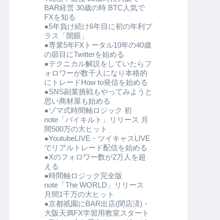
BAR経営 30歳の時 BTC人気で
FXを知る
●5年負け続け6年目に初の年利プ
ラス「開眼」
●専業5年FXトータル10年の40歳
の節目にTwitterを始める
●テクニカル解説をしていたらフ
ォロワーが数千人になり本格的
にトレードHow to発信を始める
●SNS副業挑戦もやってみようと
思い商材屋も始める
●ゾマ式時間軸ロジック 初
note「バイキルト」リリース 月
間500万の大ヒット
●YoutubeLIVE・ツイキャスLIVE
でリアルトレード配信を始める
●Xのフォロワー数が2万人を超
える
●時間軸ロジック完全版
note「The WORLD」リリース
月間1千万の大ヒット
●京都祇園にBAR出店(閉店済)・
大阪天満FX学習用教室スタート