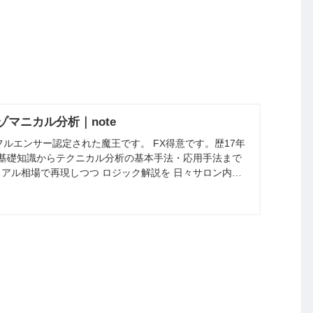
種リンクはこ
トレード歴16
ら
年・妻子持ち
ドルストレー
マニカル分析｜note
ト・クロス円・
ンフルエンサー認定された魔王です。 FX得意です。歴17年
の基礎知識からテクニカル分析の基本手法・応用手法まで
XAU/USD・
アル相場で再現しつつ ロジック解説を 日々サロン内で
JP225・US30が
lick here!!
好き
テクニカル・ア
ノマリー・ファ
ンダメンタル