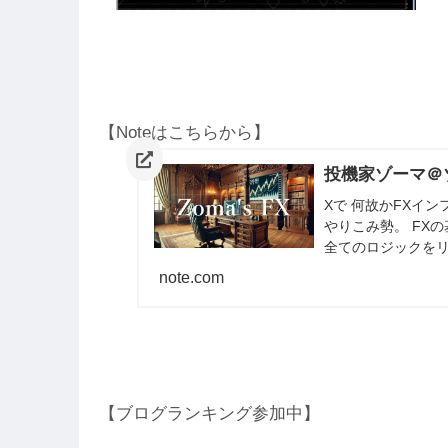
各
ち
【Noteはこちらから】
投機家ゾーマ＠ゾ
Xで 何故かFXイ
やりこみ勢。 FX
全てのロジックをリ
共有してます。
note.com
C
【ブログランキング参加中】