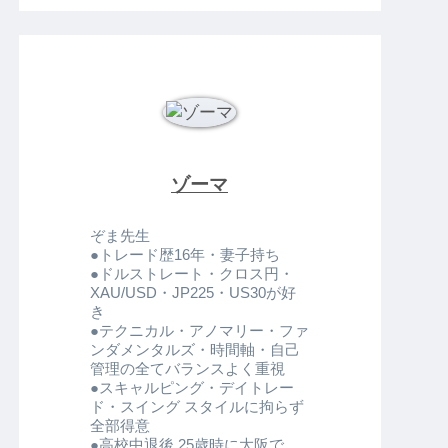
最新のイベント
情報はこちら
ゾーマ
ぞま先生
●トレード歴16年・妻子持ち
●ドルストレート・クロス円・
XAU/USD・JP225・US30が好
Click here!!
き
●テクニカル・アノマリー・ファ
ンダメンタルズ・時間軸・自己
管理の全てバランスよく重視
●スキャルピング・デイトレー
ド・スイング スタイルに拘らず
全部得意
●高校中退後 25歳時に大阪で