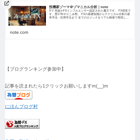
投機家ゾーマ＠ゾマニカル分析｜note
Xで 何故かFXインフルエンサー認定された魔王です。 FX得意で
す。歴17年やりこみ勢。 FXの基礎知識からテクニカル分析の基
本手法・応用手法まで 全てのロジックをリアル相場で再現しつ
つ ロジック解説を 日々サロン内で共有してます。
note.com
【ブログランキング参加中】
記事を読まれたら1クリックお願いしますm(__)m
にほんブログ村