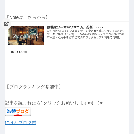
【Noteはこちらから】
投機家ゾーマ＠ゾマニカル分析｜note
Xで 何故かFXインフルエンサー認定された魔王です。 FX得意で
す。歴17年やりこみ勢。 FXの基礎知識からテクニカル分析の基
本手法・応用手法まで 全てのロジックをリアル相場で再現しつ
つ ロジック解説を 日々サロン内で共有してます。
note.com
【ブログランキング参加中】
記事を読まれたら1クリックお願いしますm(__)m
にほんブログ村