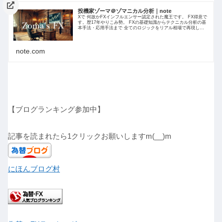
投機家ゾーマ＠ゾマニカル分析｜note
Xで 何故かFXインフルエンサー認定された魔王です。 FX得意で
す。歴17年やりこみ勢。 FXの基礎知識からテクニカル分析の基
本手法・応用手法まで 全てのロジックをリアル相場で再現しつ
つ ロジック解説を 日々サロン内で共有してます。
note.com
【ブログランキング参加中】
記事を読まれたら1クリックお願いしますm(__)m
にほんブログ村